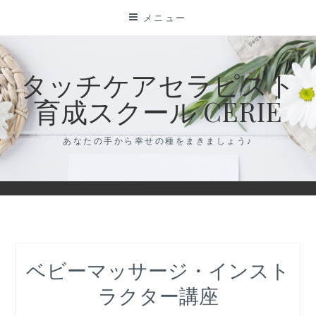
コ
メニュー
ン
テ
ン
タッチケアセラピスト
ツ
育成スクール CERIE
に
ス
キ
あなたの手から幸せの種をまきましょう♪
ッ
プ
ベビーマッサージ・インスト
ラクター講座