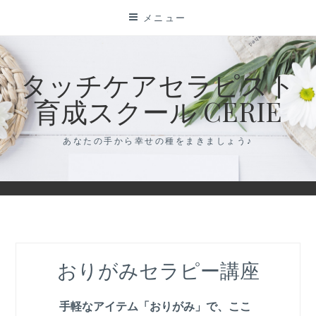
コ
メニュー
ン
テ
ン
タッチケアセラピスト
ツ
育成スクール CERIE
に
ス
キ
あなたの手から幸せの種をまきましょう♪
ッ
プ
おりがみセラピー講座
手軽なアイテム「おりがみ」で、ここ