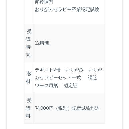
傾聴練習
おりがみセラピー卒業認定試験
受
講
12時間
時
間
テキスト2冊 おりがみ おりが
教
みセラピーセット一式 課題
材
ワーク用紙 認定証
受
講
74,000円（税別）認定試験料込
料