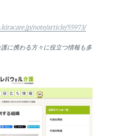
b.kiracare.jp/note/article/55973/
介護に携わる方々に役立つ情報も多