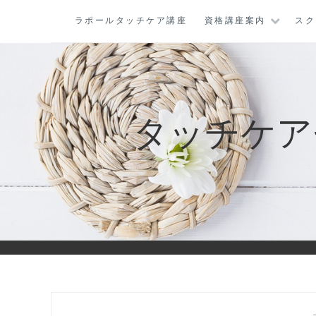
コ
ラポールタッチケア講座
資格講座案内
スク
ン
テ
ン
ツ
に
タッチケア
ス
キ
ッ
プ