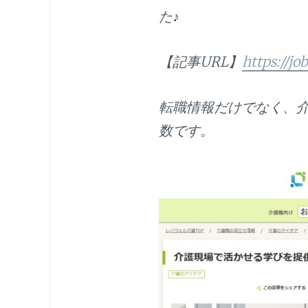
た♪
【記事URL】
https://jo
転職情報だけでなく、
数です。