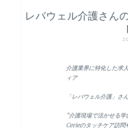
レバウェル介護さん
2
介護業界に特化した求
ィア
「レバウェル介護」さ
”介護現場で活かせる学
Cerieのタッチケア