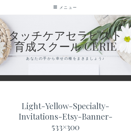
コ
メニュー
ン
テ
ン
タッチケアセラピスト
ツ
育成スクール CERIE
に
ス
キ
あなたの手から幸せの種をまきましょう♪
ッ
プ
Light-Yellow-Specialty-
Invitations-Etsy-Banner-
533×300