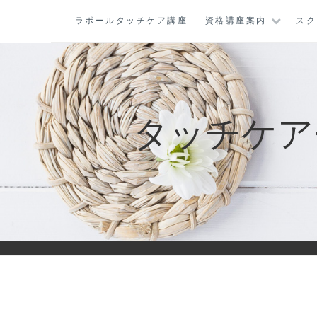
コ
ラポールタッチケア講座
資格講座案内
スク
ン
テ
ン
ツ
に
タッチケア
ス
キ
ッ
プ