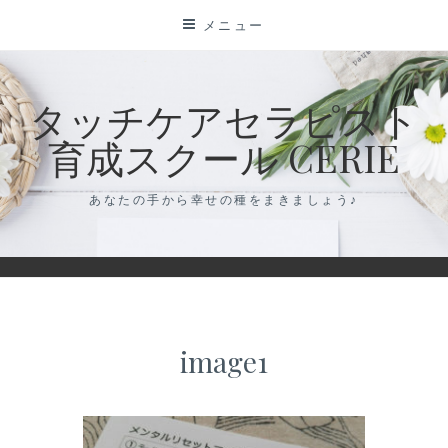
コ
メニュー
ン
テ
ン
タッチケアセラピスト
ツ
育成スクール CERIE
に
ス
キ
あなたの手から幸せの種をまきましょう♪
ッ
プ
image1