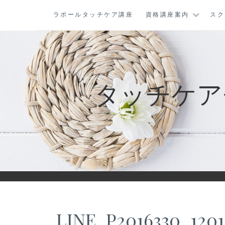
コ
ラポールタッチケア講座
資格講座案内
スク
ン
テ
ン
ツ
に
タッチケア
ス
キ
ッ
プ
LINE_P2016330_12015