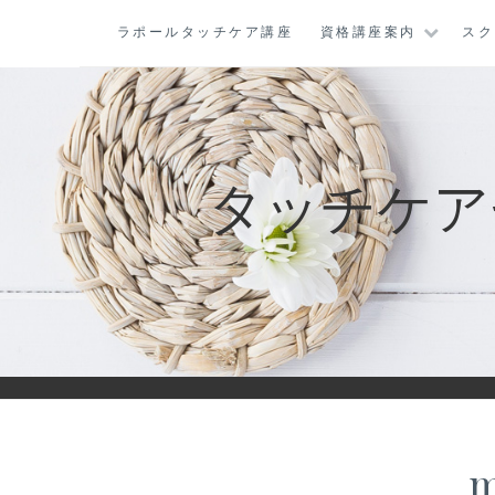
コ
ラポールタッチケア講座
資格講座案内
スク
ン
テ
ン
ツ
に
タッチケア
ス
キ
ッ
プ
m